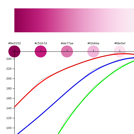
#8e0152
#c51b7d
#de77ae
#f1b6da
#fde0ef
240
220
200
180
160
140
120
100