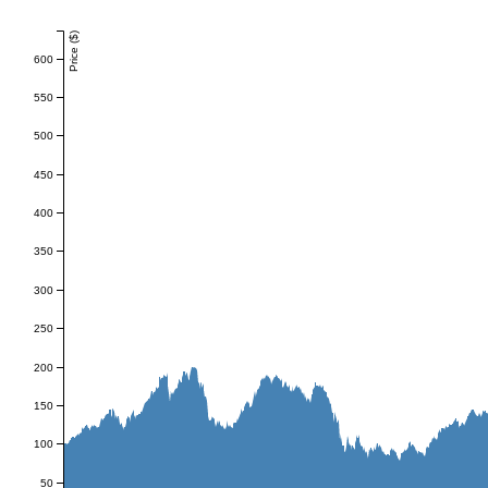
Price ($)
600
550
500
450
400
350
300
250
200
150
100
50