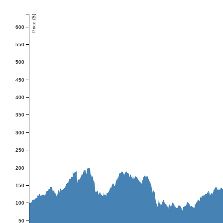
Price ($)
600
550
500
450
400
350
300
250
200
150
100
50