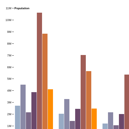
11M
Population
10M
9M
8M
7M
6M
5M
4M
3M
2M
1M