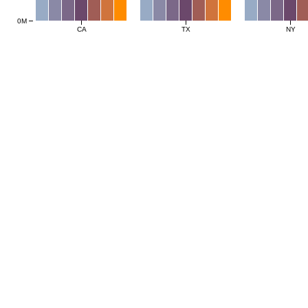
0M
CA
TX
NY