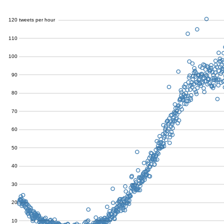
120
tweets per hour
110
100
90
80
70
60
50
40
30
20
10